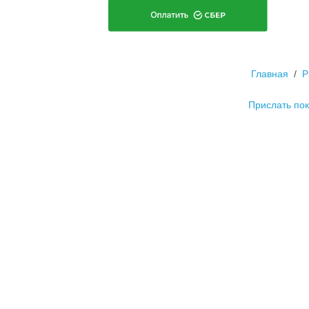
Публичная оферта
План подготовки ОЗП
Информация
Главная
Р
Прислать по