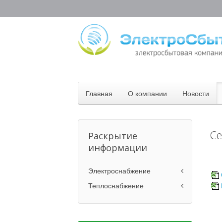
Главная
О компании
Новости
Се
Раскрытие
информации
Электроснабжение
Теплоснабжение
Ежемесячно
Ежегодно
Нормативно-правовая база
Нормативно-правовая база
Тарифы