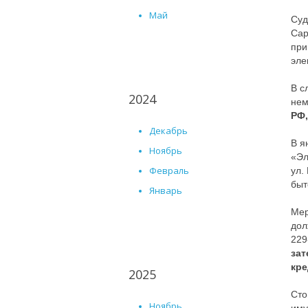
Май
Суд
Сар
при
эле
В с
2024
нем
РФ,
Декабрь
В я
Ноябрь
«Эл
Февраль
ул.
быт
Январь
Мер
дол
229
зат
кр
2025
Сто
Ноябрь