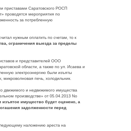
ми приставами Саратовского РОСП
т» проводятся мероприятия по
лженность за потребленную
читал нужным оплатить по счетам, то к
ва, ограничения выезда за пределы
риставов и представителей ООО
ратовской области, а также по ул. Исаева и
ебленную электроэнергию были изъяты
к, микроволновая печь, холодильник.
го движимого и недвижимого имущества
тельном производстве» от 05.04.2013 No
 изъятое имущество будет оценено, а
погашения задолженности перед
последующему наложению ареста на