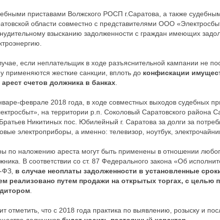
ебными приставами Волжского РОСП г.Саратова, а также судебны
атовской области совместно с представителями ООО «Электросбы
нудительному взысканию задолженности с граждан имеющих задо
ктроэнергию.
лучае, если неплательщик в ходе разъяснительной кампании не пос
у применяются жесткие санкции, вплоть до
конфискации имущест
 арест счетов должника в банках
.
нваре-феврале 2018 года, в ходе совместных выходов судебных п
ектросбыт», на территории р.п. Соколовый Саратовского района Са
 Братьев Никитиных пос. Юбилейный г. Саратова за долги за потр
овые электроприборы, а именно: телевизор, ноутбук, электрочайни
ы по наложению ареста могут быть применены в отношении любо
жника. В соответствии со ст. 87 Федерального закона «Об исполни
-ФЗ,
в случае неоплаты задолженности в установленные сроки
ем реализовано путем продажи на открытых торгах, с целью 
едитором
.
ит отметить, что с 2018 года практика по выявлению, розыску и 